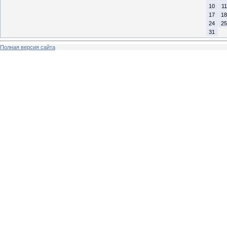
10
11
17
18
24
25
31
Полная версия сайта