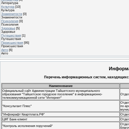
Литература
Культура
[10]
Культура
Знаменитости
[0]
Знаменитости
Психология
[0]
Психология
Здоровье
[5]
Здоровье
Путешествия
[1]
Путешествия
Проиcшествия
[95]
Проиcшествия
Авто
[6]
Авто
Информ
Перечень информационных систем, находящихся
Наименование
Официальный сайт Администрации Тайшетского муниципального
образования "Тайшетское городское поселение" в информационно-
Отдел
телекоммуникационной сети "Интернет"
Отдел
"Консультант Плюс"
по ар
муни
"Инфокрафт Квартплата.РФ"
Отдел
ЦФТ Банк-клиент
Отдел
Отдел
"Контроль исполнения поручений"
благо