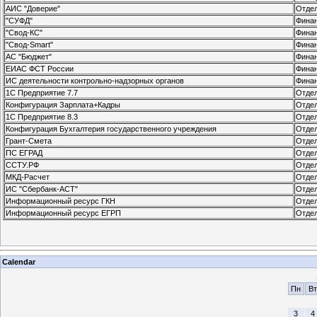
АИС "Доверие"
Отдел
"СУФД"
Финан
"Свод-КС"
Финан
"Свод-Smart"
Финан
АС "Бюджет"
Финан
ЕИАС ФСТ России
Финан
ИС деятельности контрольно-надзорных органов
Финан
1С Предприятие 7.7
Отдел
Конфигурация Зарплата+Кадры
Отдел
1С Предприятие 8.3
Отдел
Конфигурация Бухгалтерия государственного учреждения
Отдел
Грант-Смета
Отдел
ПС ЕГРАД
Отдел
ССТУ.РФ
Отдел
МКД-Расчет
Отдел
ИС "Сбербанк-АСТ"
Отдел
Информационный ресурс ГКН
Отде
Информационный ресурс ЕГРП
Отде
Calendar
Пн
Вт
3
4