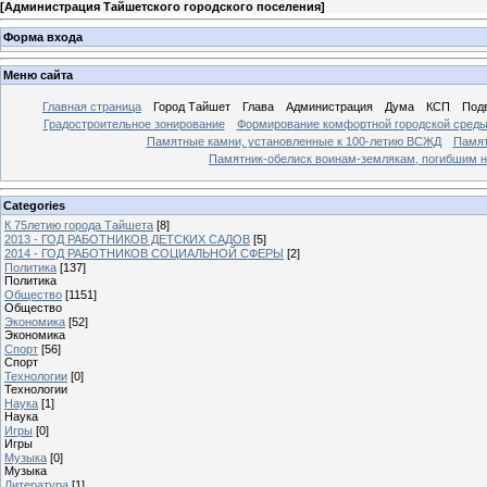
[
Администрация Тайшетского городского поселения
]
Форма входа
Меню сайта
Главная страница
Город Тайшет
Глава
Администрация
Дума
КСП
Под
Градостроительное зонирование
Формирование комфортной городской сред
Памятные камни, установленные к 100-летию ВСЖД
Памят
Памятник-обелиск воинам-землякам, погибшим н
Categories
К 75летию города Тайшета
[8]
2013 - ГОД РАБОТНИКОВ ДЕТСКИХ САДОВ
[5]
2014 - ГОД РАБОТНИКОВ СОЦИАЛЬНОЙ СФЕРЫ
[2]
Политика
[137]
Политика
Общество
[1151]
Общество
Экономика
[52]
Экономика
Спорт
[56]
Спорт
Технологии
[0]
Технологии
Наука
[1]
Наука
Игры
[0]
Игры
Музыка
[0]
Музыка
Литература
[1]