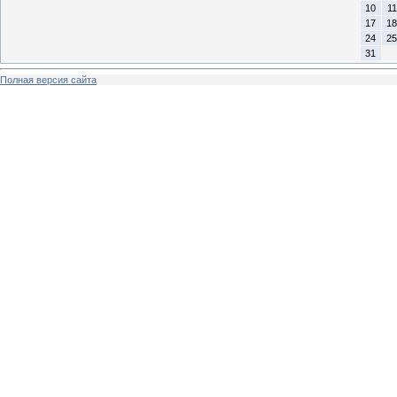
10
11
17
18
24
25
31
Полная версия сайта