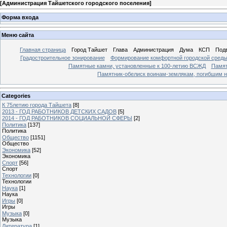
[
Администрация Тайшетского городского поселения
]
Форма входа
Меню сайта
Главная страница
Город Тайшет
Глава
Администрация
Дума
КСП
Под
Градостроительное зонирование
Формирование комфортной городской сред
Памятные камни, установленные к 100-летию ВСЖД
Памят
Памятник-обелиск воинам-землякам, погибшим н
Categories
К 75летию города Тайшета
[8]
2013 - ГОД РАБОТНИКОВ ДЕТСКИХ САДОВ
[5]
2014 - ГОД РАБОТНИКОВ СОЦИАЛЬНОЙ СФЕРЫ
[2]
Политика
[137]
Политика
Общество
[1151]
Общество
Экономика
[52]
Экономика
Спорт
[56]
Спорт
Технологии
[0]
Технологии
Наука
[1]
Наука
Игры
[0]
Игры
Музыка
[0]
Музыка
Литература
[1]