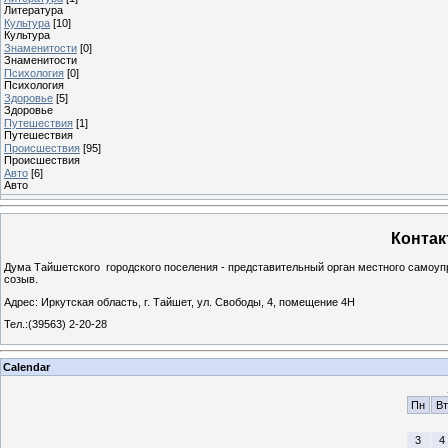
Литература
Культура
[10]
Культура
Знаменитости
[0]
Знаменитости
Психология
[0]
Психология
Здоровье
[5]
Здоровье
Путешествия
[1]
Путешествия
Проиcшествия
[95]
Проиcшествия
Авто
[6]
Авто
Контак
Дума Тайшетского городского поселения - представительный орган местного самоу
созыв.
Адрес: Иркутская область, г. Тайшет, ул. Свободы, 4, помещение 4Н
Тел.:(39563) 2-20-28
Calendar
Пн
Вт
3
4