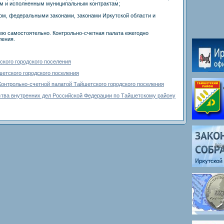
ным и исполненным муниципальным контрактам;
ом, федеральными законами, законами Иркутской области и
ею самостоятельно. Контрольно-счетная палата ежегодно
ления.
ского городского поселения
етского городского поселения
онтрольно-счетной палатой Тайшетского городского поселения
ства внутренних дел Российской Федерации по Тайшетскому району