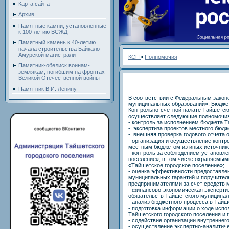
Карта сайта
Архив
Памятные камни, установленные
к 100-летию ВСЖД
Памятный камень к 40-летию
начала строительства Байкало-
Амурской магистрали
КСП
▪
Полномочия
Памятник-обелиск воинам-
землякам, погибшим на фронтах
Великой Отечественной войны
Памятник В.И. Ленину
В соответствии с Федеральным законо
муниципальных образований», Бюджет
Контрольно-счетной палате Тайшетско
осуществляет следующие полномочи
- контроль за исполнением бюджета 
- экспертиза проектов местного бюдж
- внешняя проверка годового отчета 
- организация и осуществление контр
местным бюджетом из иных источнико
- контроль за соблюдением установл
поселение», в том числе охраняемы
«Тайшетское городское поселение»;
- оценка эффективности предоставлен
муниципальных гарантий и поручител
предпринимателями за счет средств 
- финансово-экономическая эксперти
обязательств Тайшетского муниципал
- анализ бюджетного процесса в Тай
- подготовка информации о ходе исп
Тайшетского городского поселения и 
- содействие организации внутреннег
- осуществление экспертно-аналитиче