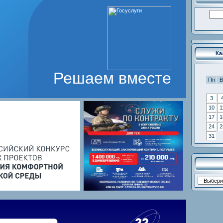
Ка
Решаем вместе
Пн
В
3
10
1
17
1
24
2
31