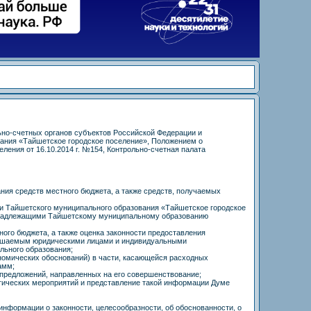
ьно-счетных органов субъектов Российской Федерации и
ания «Тайшетское городское поселение», Положением о
ения от 16.10.2014 г. №154, Контрольно-счетная палата
ния средств местного бюджета, а также средств, получаемых
ти Тайшетского муниципального образования «Тайшетское городское
ринадлежащими Тайшетскому муниципальному образованию
ного бюджета, а также оценка законности предоставления
вершаемым юридическими лицами и индивидуальными
льного образования;
номических обоснований) в части, касающейся расходных
амм;
 предложений, направленных на его совершенствование;
итических мероприятий и представление такой информации Думе
информации о законности, целесообразности, об обоснованности, о