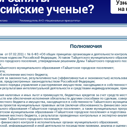
Полномочия
м от 07.02.2011 г. № 6-ФЗ «Об общих принципах организации и деятельности контрол
ным кодексом Российской Федерации, Уставом Тайшетского муниципального образов
го городского поселения, утвержденным решением Думы Тайшетского городского посел
я:
Тайшетского муниципального образования «Тайшетское городское поселение»;
ета;
об исполнении местного бюджета;
оля за законностью, результативностью (эффективностью и экономностью) использова
в, предусмотренных законодательством Российской Федерации;
енного порядка управления и распоряжения имуществом, находящимся в собственнос
ми результатами интеллектуальной деятельности и средствами индивидуализации, п
ия налоговых и иных льгот и преимуществ, бюджетных кредитов за счет средств мест
ьств или обеспечения исполнения обязательств другими способами по сделкам, со
местного бюджета и имущества, находящегося в собственности Тайшетского муниципа
за проектов муниципальных правовых актов (включая обоснованность финансово-эко
ьного образования «Тайшетское городское поселение», а также муниципальных прогр
шетском муниципальном образовании «Тайшетское городское поселение» и подготовка
олнения местного бюджета, о результатах проведенных контрольных и экспертно-анал
главе Тайшетского городского поселения;
о финансового контроля в исполнительных органах муниципального образования;
ской, информационной и иной деятельности посредством проверки, анализа и оценки 