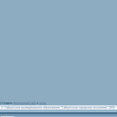
|
Создать
бесплатный сайт
с
uCoz
© Тайшетское муниципальное образование "Тайшетское городское поселение" 2005 -