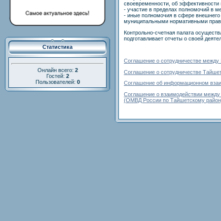
своевременности, об эффективности 
- участие в пределах полномочий в м
- иные полномочия в сфере внешнего
муниципальными нормативными право
Контрольно-счетная палата осуществ
подготавливает отчеты о своей деяте
Статистика
Соглашение о сотрудничестве между К
Онлайн всего:
2
Соглашение о сотрудничестве Тайшет
Гостей:
2
Пользователей:
0
Соглашение об информационном взаим
Соглашение о взаимодействии между 
(ОМВД России по Тайшетскому район