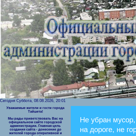
Сегодня Суббота, 08.08.2026, 20:01
Уважаемые жители и гости города
Тайшета!
Не убран мусор,
Мы рады приветствовать Вас на
официальном сайте городской
администрации. Главная цель
на дороге, не го
создания сайта - донесение до
жителей города оперативной и