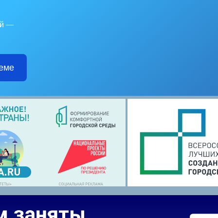
ой —
еме