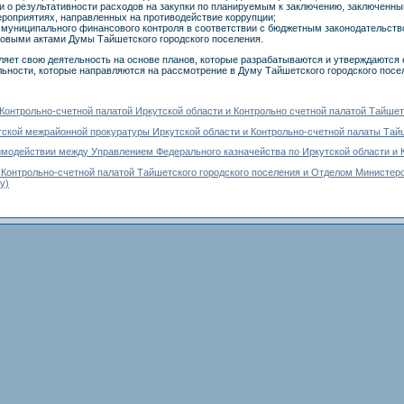
и о результативности расходов на закупки по планируемым к заключению, заключен
ероприятиях, направленных на противодействие коррупции;
 муниципального финансового контроля в соответствии с бюджетным законодательств
выми актами Думы Тайшетского городского поселения.
ляет свою деятельность на основе планов, которые разрабатываются и утверждаются 
льности, которые направляются на рассмотрение в Думу Тайшетского городского посе
онтрольно-счетной палатой Иркутской области и Контрольно счетной палатой Тайшет
ской межрайонной прокуратуры Иркутской области и Контрольно-счетной палаты Тайш
одействии между Управлением Федерального казначейства по Иркутской области и К
Контрольно-счетной палатой Тайшетского городского поселения и Отделом Министер
у)