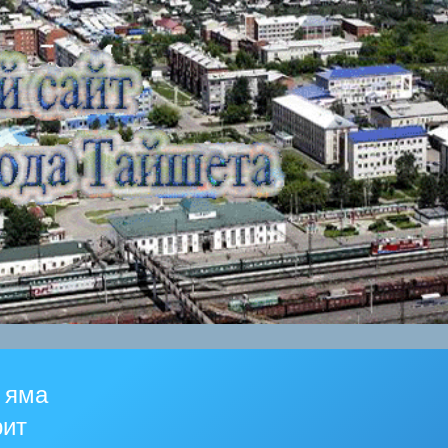
 яма
рит