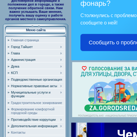
достоверной информации о
фонарь?
положении дел в городе, а также
получение обратной связи. Нам
важно услышать Ваше мнение,
Столкнулись с проблем
получить вашу оценку о работе
органов местного самоуправления.
сообщите о ней!
Меню сайта
Главная страница
Сообщить о пробл
Город Тайшет
Глава
Администрация
Дума
КСП
Подведомственные организации
Нормативные правовые акты
Муниципальные услуги и
функции
Градостроительное зонирование
Формирование комфортной
городской среды
Противодействие коррупции
Дополнительная информация
Контакты