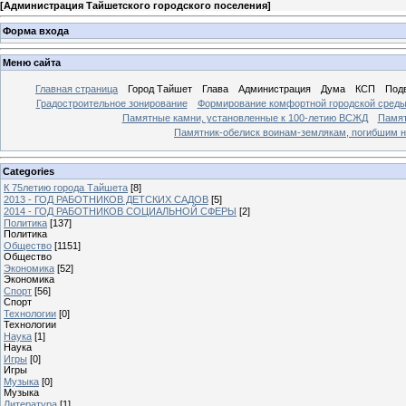
[
Администрация Тайшетского городского поселения
]
Форма входа
Меню сайта
Главная страница
Город Тайшет
Глава
Администрация
Дума
КСП
Под
Градостроительное зонирование
Формирование комфортной городской сред
Памятные камни, установленные к 100-летию ВСЖД
Памят
Памятник-обелиск воинам-землякам, погибшим н
Categories
К 75летию города Тайшета
[8]
2013 - ГОД РАБОТНИКОВ ДЕТСКИХ САДОВ
[5]
2014 - ГОД РАБОТНИКОВ СОЦИАЛЬНОЙ СФЕРЫ
[2]
Политика
[137]
Политика
Общество
[1151]
Общество
Экономика
[52]
Экономика
Спорт
[56]
Спорт
Технологии
[0]
Технологии
Наука
[1]
Наука
Игры
[0]
Игры
Музыка
[0]
Музыка
Литература
[1]