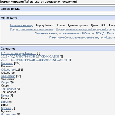
[
Администрация Тайшетского городского поселения
]
Форма входа
Меню сайта
Главная страница
Город Тайшет
Глава
Администрация
Дума
КСП
Под
Градостроительное зонирование
Формирование комфортной городской сред
Памятные камни, установленные к 100-летию ВСЖД
Памят
Памятник-обелиск воинам-землякам, погибшим н
Categories
К 75летию города Тайшета
[8]
2013 - ГОД РАБОТНИКОВ ДЕТСКИХ САДОВ
[5]
2014 - ГОД РАБОТНИКОВ СОЦИАЛЬНОЙ СФЕРЫ
[2]
Политика
[137]
Политика
Общество
[1151]
Общество
Экономика
[52]
Экономика
Спорт
[56]
Спорт
Технологии
[0]
Технологии
Наука
[1]
Наука
Игры
[0]
Игры
Музыка
[0]
Музыка
Литература
[1]