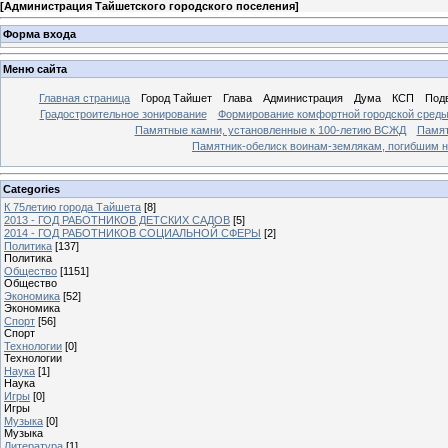
[
Администрация Тайшетского городского поселения
]
Форма входа
Меню сайта
Главная страница
Город Тайшет
Глава
Администрация
Дума
КСП
Под
Градостроительное зонирование
Формирование комфортной городской сред
Памятные камни, установленные к 100-летию ВСЖД
Памят
Памятник-обелиск воинам-землякам, погибшим н
Categories
К 75летию города Тайшета
[8]
2013 - ГОД РАБОТНИКОВ ДЕТСКИХ САДОВ
[5]
2014 - ГОД РАБОТНИКОВ СОЦИАЛЬНОЙ СФЕРЫ
[2]
Политика
[137]
Политика
Общество
[1151]
Общество
Экономика
[52]
Экономика
Спорт
[56]
Спорт
Технологии
[0]
Технологии
Наука
[1]
Наука
Игры
[0]
Игры
Музыка
[0]
Музыка
Литература
[1]