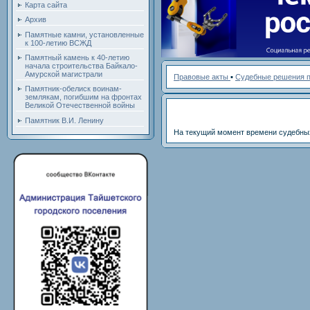
Карта сайта
Архив
Памятные камни, установленные
к 100-летию ВСЖД
Памятный камень к 40-летию
начала строительства Байкало-
Амурской магистрали
Правовые акты
▪
Судебные решения п
Памятник-обелиск воинам-
землякам, погибшим на фронтах
Великой Отечественной войны
Памятник В.И. Ленину
На текущий момент времени судебных