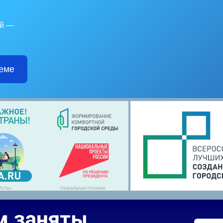
ой —
еме