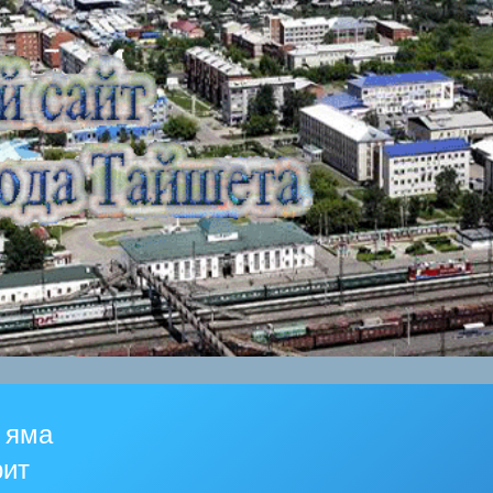
 яма
рит