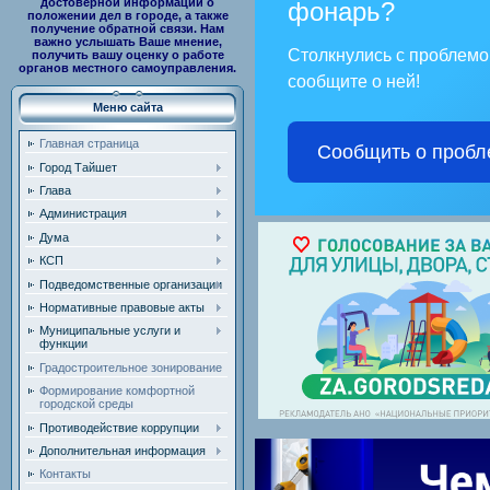
достоверной информации о
фонарь?
положении дел в городе, а также
получение обратной связи. Нам
важно услышать Ваше мнение,
Столкнулись с проблем
получить вашу оценку о работе
органов местного самоуправления.
сообщите о ней!
Меню сайта
Главная страница
Сообщить о пробл
Город Тайшет
Глава
Администрация
Дума
КСП
Подведомственные организации
Нормативные правовые акты
Муниципальные услуги и
функции
Градостроительное зонирование
Формирование комфортной
городской среды
Противодействие коррупции
Дополнительная информация
Контакты