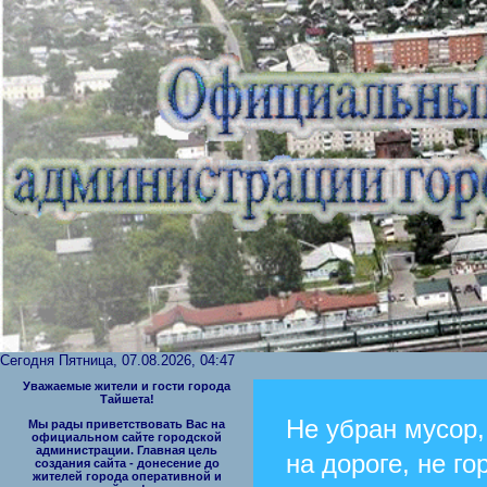
Сегодня Пятница, 07.08.2026, 04:47
Уважаемые жители и гости города
Тайшета!
Не убран мусор,
Мы рады приветствовать Вас на
официальном сайте городской
администрации. Главная цель
на дороге, не го
создания сайта - донесение до
жителей города оперативной и