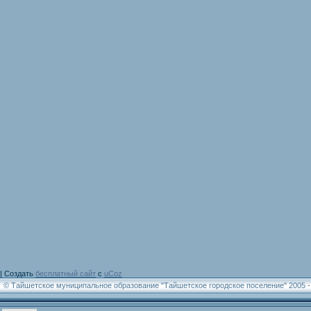
|
Создать
бесплатный сайт
с
uCoz
© Тайшетское муниципальное образование "Тайшетское городское поселение" 2005 -