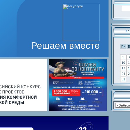
Ка
Решаем вместе
Пн
В
3
10
1
17
1
24
2
31