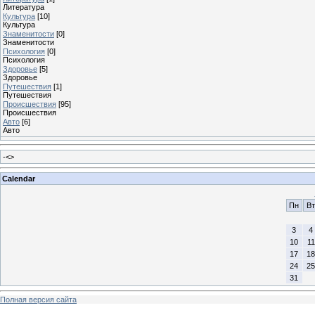
Литература
Культура
[10]
Культура
Знаменитости
[0]
Знаменитости
Психология
[0]
Психология
Здоровье
[5]
Здоровье
Путешествия
[1]
Путешествия
Проиcшествия
[95]
Проиcшествия
Авто
[6]
Авто
-<>
Calendar
Пн
Вт
3
4
10
11
17
18
24
25
31
Полная версия сайта