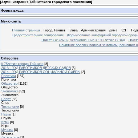
[
Администрация Тайшетского городского поселения
]
Форма входа
Меню сайта
Главная страница
Город Тайшет
Глава
Администрация
Дума
КСП
Под
Градостроительное зонирование
Формирование комфортной городской сред
Памятные камни, установленные к 100-летию ВСЖД
Памят
Памятник-обелиск воинам-землякам, погибшим н
Categories
К 75летию города Тайшета
[8]
2013 - ГОД РАБОТНИКОВ ДЕТСКИХ САДОВ
[5]
2014 - ГОД РАБОТНИКОВ СОЦИАЛЬНОЙ СФЕРЫ
[2]
Политика
[137]
Политика
Общество
[1151]
Общество
Экономика
[52]
Экономика
Спорт
[56]
Спорт
Технологии
[0]
Технологии
Наука
[1]
Наука
Игры
[0]
Игры
Музыка
[0]
Музыка
Литература
[1]