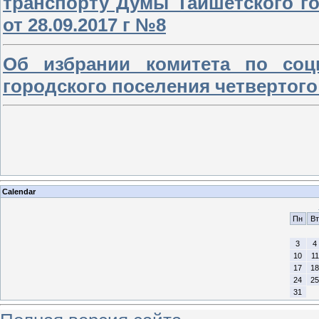
транспорту Думы Тайшетского го
от 28.09.2017 г №8
Об избрании комитета по соц
городского поселения четвертого 
Calendar
Пн
Вт
3
4
10
11
17
18
24
25
31