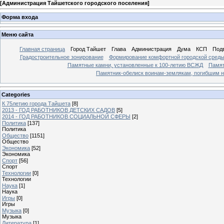
[
Администрация Тайшетского городского поселения
]
Форма входа
Меню сайта
Главная страница
Город Тайшет
Глава
Администрация
Дума
КСП
Под
Градостроительное зонирование
Формирование комфортной городской сред
Памятные камни, установленные к 100-летию ВСЖД
Памят
Памятник-обелиск воинам-землякам, погибшим н
Categories
К 75летию города Тайшета
[8]
2013 - ГОД РАБОТНИКОВ ДЕТСКИХ САДОВ
[5]
2014 - ГОД РАБОТНИКОВ СОЦИАЛЬНОЙ СФЕРЫ
[2]
Политика
[137]
Политика
Общество
[1151]
Общество
Экономика
[52]
Экономика
Спорт
[56]
Спорт
Технологии
[0]
Технологии
Наука
[1]
Наука
Игры
[0]
Игры
Музыка
[0]
Музыка
Литература
[1]