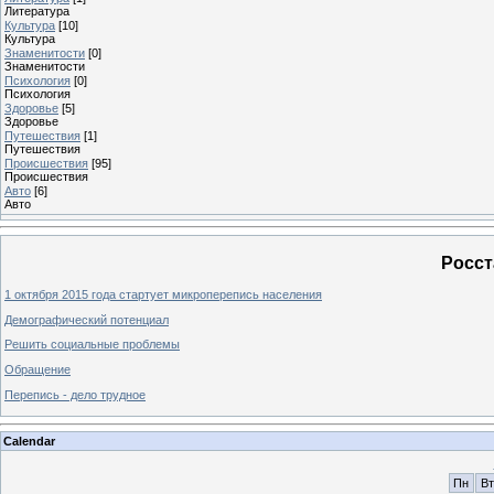
Литература
Культура
[10]
Культура
Знаменитости
[0]
Знаменитости
Психология
[0]
Психология
Здоровье
[5]
Здоровье
Путешествия
[1]
Путешествия
Проиcшествия
[95]
Проиcшествия
Авто
[6]
Авто
Росст
1 октября 2015 года стартует микроперепись населения
Демографический потенциал
Решить социальные проблемы
Обращение
Перепись - дело трудное
Calendar
Пн
Вт