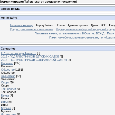
[
Администрация Тайшетского городского поселения
]
Форма входа
Меню сайта
Главная страница
Город Тайшет
Глава
Администрация
Дума
КСП
Под
Градостроительное зонирование
Формирование комфортной городской сред
Памятные камни, установленные к 100-летию ВСЖД
Памят
Памятник-обелиск воинам-землякам, погибшим н
Categories
К 75летию города Тайшета
[8]
2013 - ГОД РАБОТНИКОВ ДЕТСКИХ САДОВ
[5]
2014 - ГОД РАБОТНИКОВ СОЦИАЛЬНОЙ СФЕРЫ
[2]
Политика
[137]
Политика
Общество
[1151]
Общество
Экономика
[52]
Экономика
Спорт
[56]
Спорт
Технологии
[0]
Технологии
Наука
[1]
Наука
Игры
[0]
Игры
Музыка
[0]
Музыка
Литература
[1]